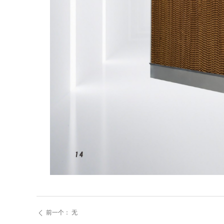
前一个：
无
ꄴ