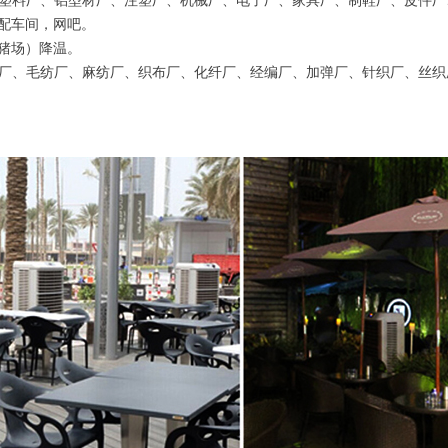
、塑料厂、铝型材厂、注塑厂、机械厂、电了厂、家具厂、制鞋厂、皮件厂
配车间，网吧。
猪场）降温。
纺厂、毛纺厂、麻纺厂、织布厂、化纤厂、经编厂、加弹厂、针织厂、丝织