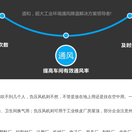
吹不到几个人，负压风机则不然，不管是放在地上用还是挂在空中用。一般
内、卫生间换气用；负压风机则可用于工业铁皮厂房屋顶，部分企业注意